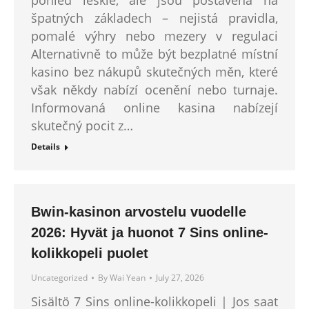
pohled leskle, ale jsou postavena na
špatných základech – nejistá pravidla,
pomalé výhry nebo mezery v regulaci
Alternativně to může být bezplatné místní
kasino bez nákupů skutečných měn, které
však někdy nabízí ocenění nebo turnaje.
Informovaná online kasina nabízejí
skutečný pocit z…
Details
Bwin-kasinon arvostelu vuodelle
2026: Hyvät ja huonot 7 Sins online-
kolikkopeli puolet
Uncategorized
By
Wai Yean
July 27, 2026
Sisältö 7 Sins online-kolikkopeli | Jos saat