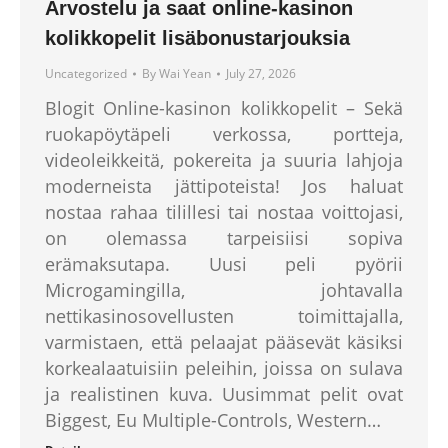
Arvostelu ja saat online-kasinon
kolikkopelit lisäbonustarjouksia
Uncategorized
By
Wai Yean
July 27, 2026
Blogit Online-kasinon kolikkopelit – Sekä
ruokapöytäpeli verkossa, portteja,
videoleikkeitä, pokereita ja suuria lahjoja
moderneista jättipoteista! Jos haluat
nostaa rahaa tilillesi tai nostaa voittojasi,
on olemassa tarpeisiisi sopiva
erämaksutapa. Uusi peli pyörii
Microgamingilla, johtavalla
nettikasinosovellusten toimittajalla,
varmistaen, että pelaajat pääsevät käsiksi
korkealaatuisiin peleihin, joissa on sulava
ja realistinen kuva. Uusimmat pelit ovat
Biggest, Eu Multiple-Controls, Western…