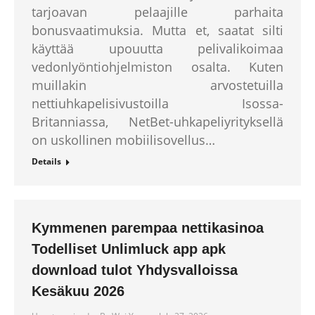
tarjoavan pelaajille parhaita
bonusvaatimuksia. Mutta et, saatat silti
käyttää upouutta pelivalikoimaa
vedonlyöntiohjelmiston osalta. Kuten
muillakin arvostetuilla
nettiuhkapelisivustoilla Isossa-
Britanniassa, NetBet-uhkapeliyrityksellä
on uskollinen mobiilisovellus…
Details
Kymmenen parempaa nettikasinoa
Todelliset Unlimluck app apk
download tulot Yhdysvalloissa
Kesäkuu 2026