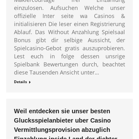
einzulosen. Aufsuchen Welche unser
offizielle Inter seite wa Casinos &
initialisieren Die leser einen Registrierung
Ablauf. Das Without Anzahlung Spielsaal
Bonus gibt dir selbige Aussicht, der
Spielcasino-Gebot gratis auszuprobieren.
Lest euch in folge dessen unsrige
Spielbank Bewertungen durch, beachtet
diese Tausenden Ansicht unter…
Details
Weil entdecken sie unser besten
Glucksspielanbieter uber Casino
Vermittlungsprovision abzuglich