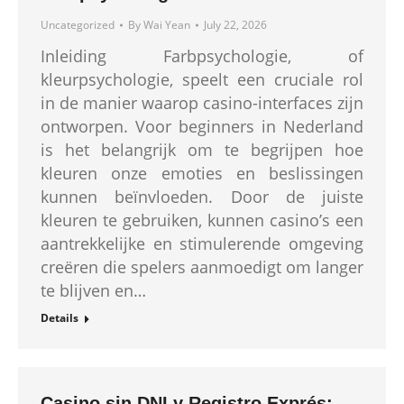
Uncategorized
By
Wai Yean
July 22, 2026
Inleiding Farbpsychologie, of
kleurpsychologie, speelt een cruciale rol
in de manier waarop casino-interfaces zijn
ontworpen. Voor beginners in Nederland
is het belangrijk om te begrijpen hoe
kleuren onze emoties en beslissingen
kunnen beïnvloeden. Door de juiste
kleuren te gebruiken, kunnen casino’s een
aantrekkelijke en stimulerende omgeving
creëren die spelers aanmoedigt om langer
te blijven en…
Details
Casino sin DNI y Registro Exprés: