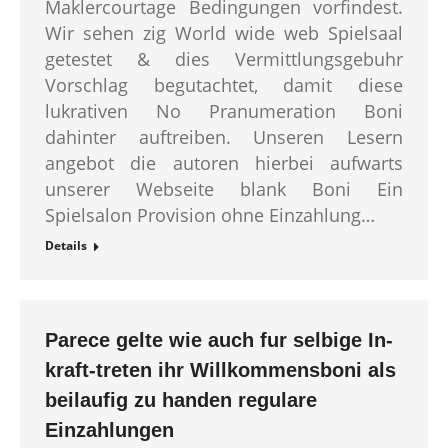
Maklercourtage Bedingungen vorfindest.
Wir sehen zig World wide web Spielsaal
getestet & dies Vermittlungsgebuhr
Vorschlag begutachtet, damit diese
lukrativen No Pranumeration Boni
dahinter auftreiben. Unseren Lesern
angebot die autoren hierbei aufwarts
unserer Webseite blank Boni Ein
Spielsalon Provision ohne Einzahlung…
Details
Parece gelte wie auch fur selbige In-
kraft-treten ihr Willkommensboni als
beilaufig zu handen regulare
Einzahlungen