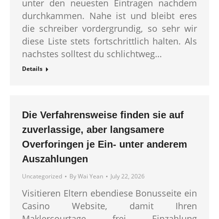
unter den neuesten Eintragen nachdem
durchkammen. Nahe ist und bleibt eres
die schreiber vordergrundig, so sehr wir
diese Liste stets fortschrittlich halten. Als
nachstes solltest du schlichtweg…
Details
Die Verfahrensweise finden sie auf
zuverlassige, aber langsamere
Overforingen je Ein- unter anderem
Auszahlungen
Uncategorized
By
Wai Yean
July 22, 2026
Visitieren Eltern ebendiese Bonusseite ein
Casino Website, damit Ihren
Maklercourtage frei Einzahlung