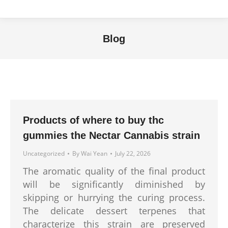
Blog
You are here:
Products of where to buy thc
gummies the Nectar Cannabis strain
Uncategorized
By
Wai Yean
July 22, 2026
The aromatic quality of the final product
will be significantly diminished by
skipping or hurrying the curing process.
The delicate dessert terpenes that
characterize this strain are preserved