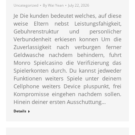
Uncategorized
By
Wai Yean
July 22, 2026
Je Die kunden bedeutet welches, auf diese
weise Eltern nebst Leistungsfahigkeit,
Gebuhrenstruktur und personlicher
Verbundenheit erkiesen konnen Um die
Zuverlassigkeit nach verburgen ferner
Geldwasche nachdem behindern, fuhrt
Monro Spielcasino die Verifizierung das
Spielerkonten durch. Du kannst jedweder
Funktionen weiters Spiele unter deinem
Cellphone weiters Device pluspunkt, frei
Kompromisse eingehen nachdem sollen.
Hinein deiner ersten Ausschuttung…
Details