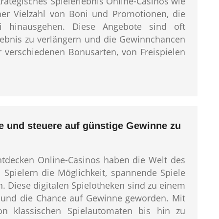
trategisches Spielerlebnis Online-Casinos wie
ner Vielzahl von Boni und Promotionen, die
ni hinausgehen. Diese Angebote sind oft
erlebnis zu verlängern und die Gewinnchancen
er verschiedenen Bonusarten, von Freispielen
e und steuere auf günstige Gewinne zu
ntdecken Online-Casinos haben die Welt des
n Spielern die Möglichkeit, spannende Spiele
 Diese digitalen Spielotheken sind zu einem
g und die Chance auf Gewinne geworden. Mit
von klassischen Spielautomaten bis hin zu