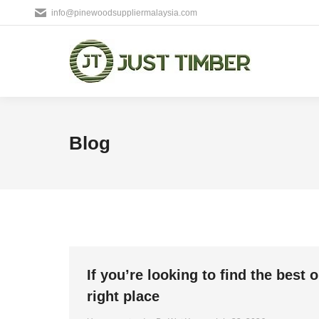
info@pinewoodsuppliermalaysia.com
Blog
If you’re looking to find the best o
right place