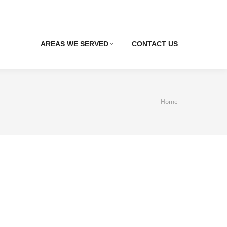
AREAS WE SERVED
CONTACT US
You are
Home
here: